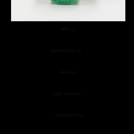
تى لحام
تى لحام مسلوبة
تي محبس
جلبة بسن خارجى
جلبة بسن داخلى