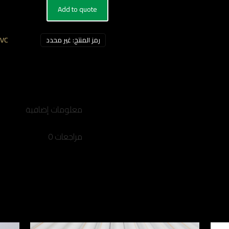
2بوصه
Add to quote
التصنيفات:
PVC امر
رمز المنتج:
غير محدد
معلومات إضافية
مراجعات
0