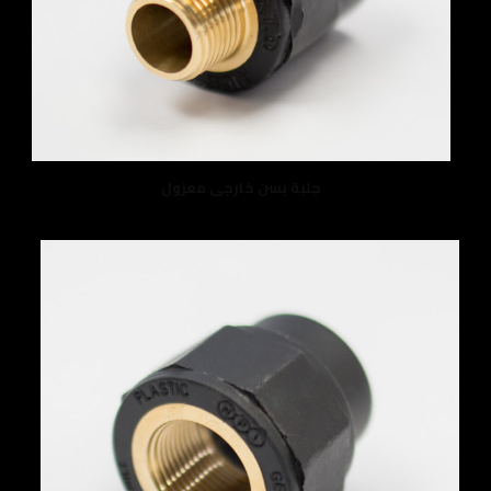
جلبة بسن خارجى معزول