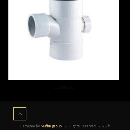
مشترك بباب
Muffin group
| All Rights Reserved |
© 2026 Betheme by