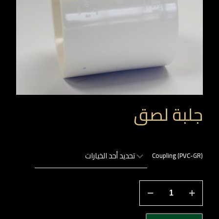
جلبة لصق
Coupling (PVC-GR)
كمية
جلبة
لصق