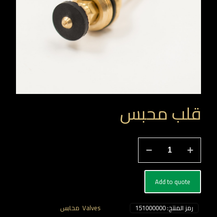
قلب محبس
كمية
قلب
محبس
Add to quote
رمز المنتج:
151000000
التصنيفات:
Valves
,
محابس