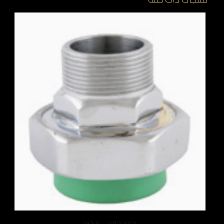
جلبه خارجى لاكور