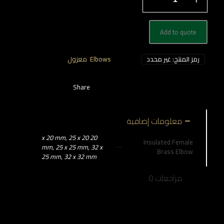
كوع
بسن
داخلى
معزول
Add to quote
رمز المنتج:
غير محدد
التصنيفات:
Elbows
,
معزول
Share
معلومات إضافية
20 x 20 mm, 25 x 20
Insulated Female
mm, 25 x 25 mm, 32 x
Brass Elbow
25 mm, 32 x 32 mm
مراجعات
0