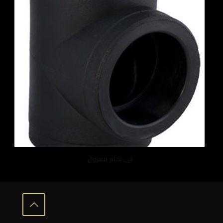
تى لحام معزول