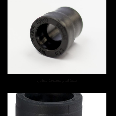
جلبة لحام مسلوبة معزول