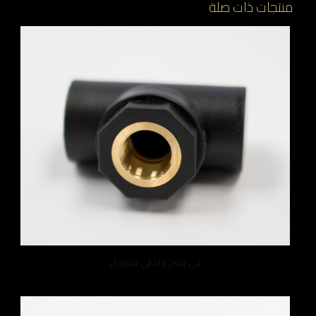
منتجات ذات صلة
تى بسن داخلى معزول