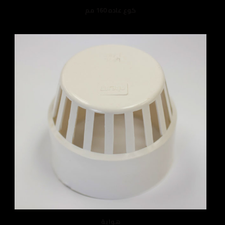
كوع عاده 160 مم
هواية