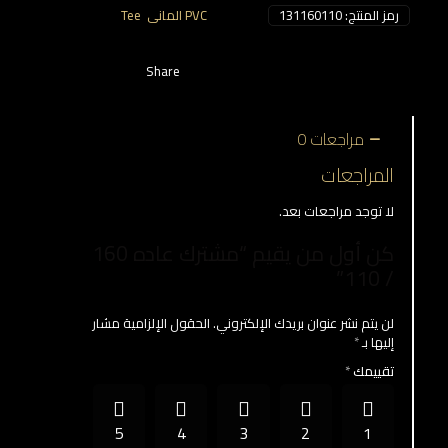
رمز المنتج:
131160110
التصنيفات:
PVC المانى
,
Tee
Share
مراجعات
0
المراجعات
لا توجد مراجعات بعد.
كن أول من يقيم “مشترك عاده 160
/ 110”
لن يتم نشر عنوان بريدك الإلكتروني.
الحقول الإلزامية مشار
إليها بـ
*
تقييمك
*
5
4
3
2
1