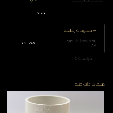
Share
معلومات إضافية
Pipes thickness (PVC-
2.88, 3.65
AM)
مراجعات
0
منتجات ذات صلة