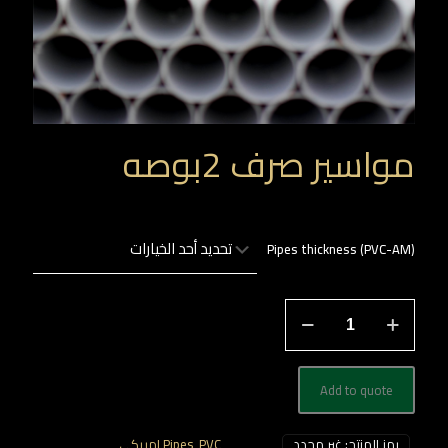
مواسير صرف 2بوصه
Pipes thickness (PVC-AM)
كمية
مواسير
صرف
2بوصه
Add to quote
رمز المنتج:
غير محدد
التصنيفات:
PVC امريكي
,
Pipes